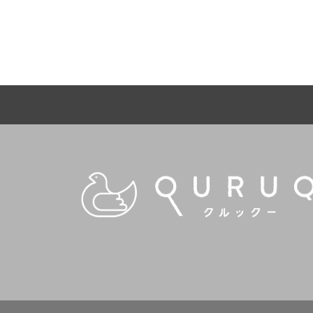
【卓上パーテーション 動物】
【卓上